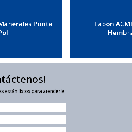
Manerales Punta
Tapón ACM
Pol
Hembr
ntáctenos!
s están listos para atenderle