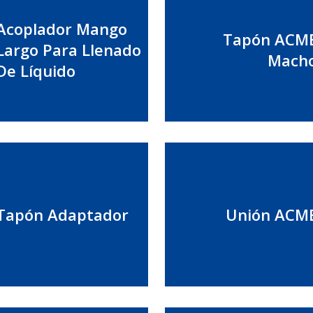
Acoplador Mango
Tapón ACM
Largo Para Llenado
Mach
De Líquido
Tapón Adaptador
Unión ACM