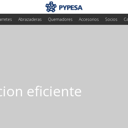
arretes
Abrazaderas
Quemadores
Accesorios
Socios
Ca
ion eficiente