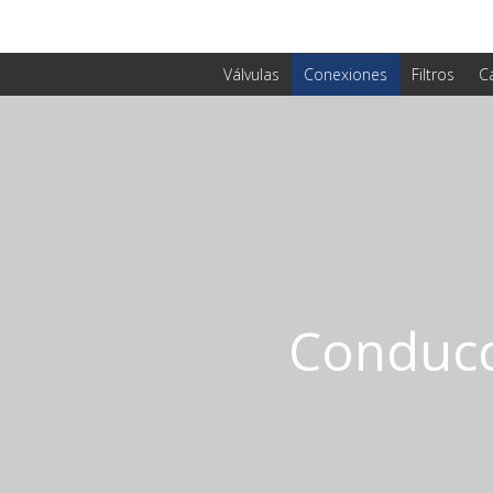
Válvulas
Conexiones
Filtros
C
Conducc