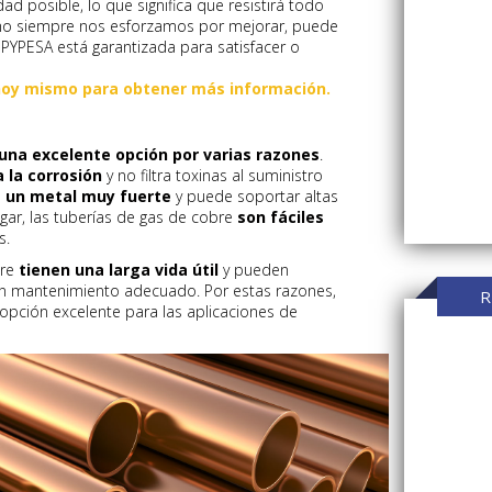
d posible, lo que significa que resistirá todo
omo siempre nos esforzamos por mejorar, puede
YPESA está garantizada para satisfacer o
hoy mismo para obtener más información.
 una excelente opción por varias razones
.
 la corrosión
y no filtra toxinas al suministro
s un metal muy fuerte
y puede soportar altas
ugar, las tuberías de gas de cobre
son fáciles
s.
bre
tienen una larga vida útil
y pueden
un mantenimiento adecuado. Por estas razones,
R
opción excelente para las aplicaciones de