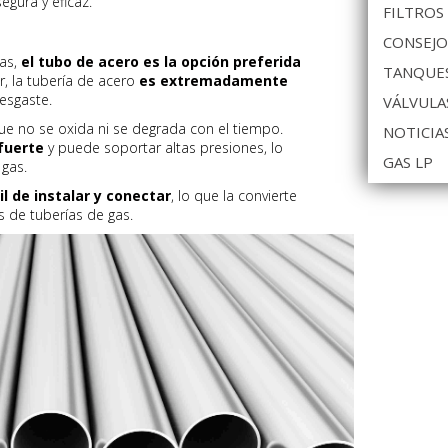
egura y eficaz.
FILTROS
CONSEJO
gas,
el tubo de acero es la opción preferida
TANQUES
ar, la tubería de acero
es extremadamente
esgaste.
VÁLVULA
que no se oxida ni se degrada con el tiempo.
NOTICIA
fuerte
y puede soportar altas presiones, lo
GAS LP
 gas.
il de instalar y conectar
, lo que la convierte
s de tuberías de gas.