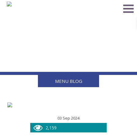
5 ventajas de las válvulas
de globo angulares en
hierro dúctil
MENU BLOG
03 Sep 2024
2,159