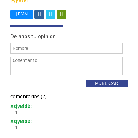
Pypesa!
EMAIL
Dejanos tu opinion
comentarios (2)
XsjyBldb:
1
XsjyBldb:
1