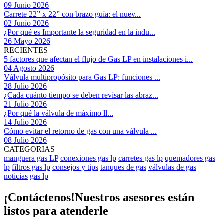
09 Junio 2026
Carrete 22” x 22” con brazo guía: el nuev...
02 Junio 2026
¿Por qué es Importante la seguridad en la indu...
26 Mayo 2026
RECIENTES
5 factores que afectan el flujo de Gas LP en instalaciones i...
04 Agosto 2026
Válvula multipropósito para Gas LP: funciones ...
28 Julio 2026
¿Cada cuánto tiempo se deben revisar las abraz...
21 Julio 2026
¿Por qué la válvula de máximo ll...
14 Julio 2026
Cómo evitar el retorno de gas con una válvula ...
08 Julio 2026
CATEGORIAS
manguera gas LP
conexiones gas lp
carretes gas lp
quemadores gas
lp
filtros gas lp
consejos y tips
tanques de gas
válvulas de gas
noticias
gas lp
¡Contáctenos!
Nuestros asesores están
listos para atenderle