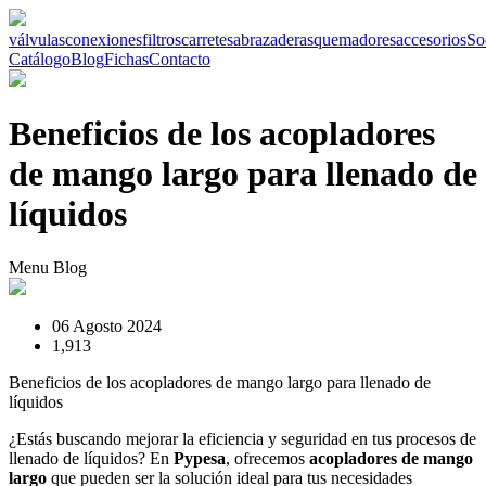
válvulas
conexiones
filtros
carretes
abrazaderas
quemadores
accesorios
So
Catálogo
Blog
Fichas
Contacto
Beneficios de los acopladores
de mango largo para llenado de
líquidos
Menu Blog
06 Agosto 2024
1,913
Beneficios de los acopladores de mango largo para llenado de
líquidos
¿Estás buscando mejorar la eficiencia y seguridad en tus procesos de
llenado de líquidos? En
Pypesa
, ofrecemos
acopladores de mango
largo
que pueden ser la solución ideal para tus necesidades