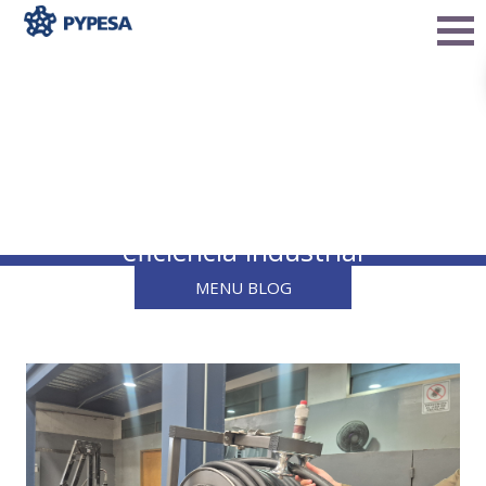
Carrete 22” x 22” con
brazo guía: el nuevo
producto de Pypesa que
mejora la seguridad y
eficiencia industrial
MENU BLOG