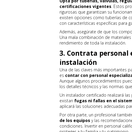
Opta por tuberías, válvulas, reg
certificaciones vigentes
. Estos pr
rigurosas que garantizan su funciona
existen opciones como tuberías de co
con características específicas para ga
Además, asegúrate de que los compo
Una mala combinación de materiales 
rendimiento de toda la instalación.
3. Contrata personal 
instalación
Una de las claves más importantes pa
es
contar con personal especiali
Aunque algunos procedimientos puede
los detalles técnicos y las normas qu
Un instalador certificado realizará la
existan
fugas ni fallas en el siste
aplicará las soluciones adecuadas para
Por otra parte, un profesional tambié
de los equipos
y las recomendacione
condiciones. Invertir en personal cali
proteger a tu familia y tu patrimonio.