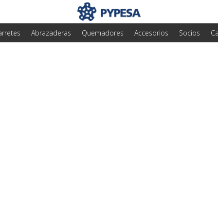
arretes
Abrazaderas
Quemadores
Accesorios
Socios
Ca
a lograr instalacion
ar