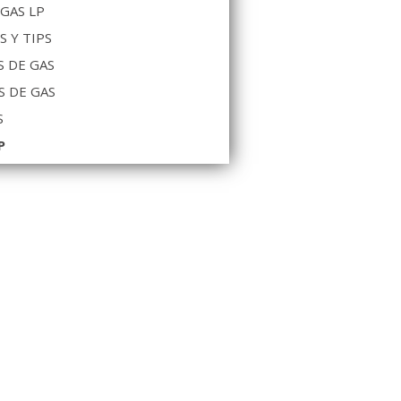
 GAS LP
S Y TIPS
 DE GAS
S DE GAS
S
P