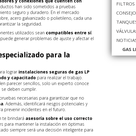
uladores y conexiones que cuenten con
FILTROS
oductos han sido sometidos a pruebas
miento seguro y duradero. En el mercado
CONSEJO
bre, acero galvanizado o polietileno, cada una
TANQUES
rantizar la seguridad.
VÁLVULA
nentes utilizados sean
compatibles entre sí
.
puede generar problemas de ajuste y afectar el
NOTICIA
GAS L
especializado para la
ra lograr
instalaciones seguras de gas LP
zado y capacitado
para realizar el trabajo.
n parecer sencillos, solo un experto conoce
e se deben cumplir.
s pruebas necesarias para garantizar que no
ma
. Además, identificará riesgos potenciales y
 prevenir incidentes en el futuro.
n te brindará
asesoría sobre el uso correcto
s para mantener la instalación en óptimas
ficado siempre será una decisión inteligente para