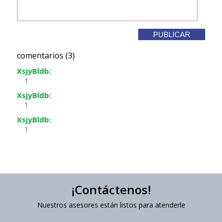
comentarios (3)
XsjyBldb:
1
XsjyBldb:
1
XsjyBldb:
1
¡Contáctenos!
Nuestros asesores están listos para atenderle