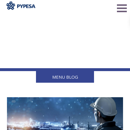
Cómo la tecnología está
cambiando la logística del
gas LP
MENU BLOG