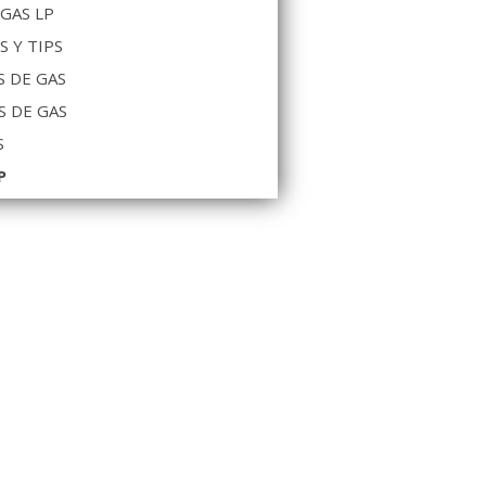
 GAS LP
S Y TIPS
 DE GAS
S DE GAS
S
P