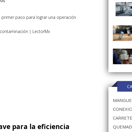
sos
l primer paso para lograr una operación
C
MANGUER
CONEXIO
CARRETE
ave para la eficiencia
QUEMAD