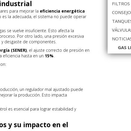
industrial
FILTROS
ilares para mejorar la
eficiencia energética
CONSEJO
 no es la adecuada, el sistema no puede operar
TANQUES
VÁLVULA
gas se vuelve insuficiente. Esto afecta la
 proceso. Por otro lado, una presión excesiva
NOTICIA
 y desgaste de componentes.
GAS L
ergía (SENER)
, el ajuste correcto de presión en
a eficiencia hasta en un
15%
.
con:
roducción, un regulador mal ajustado puede
ejorar la producción. Esto impacta
trol es esencial para lograr estabilidad y
s y su impacto en el