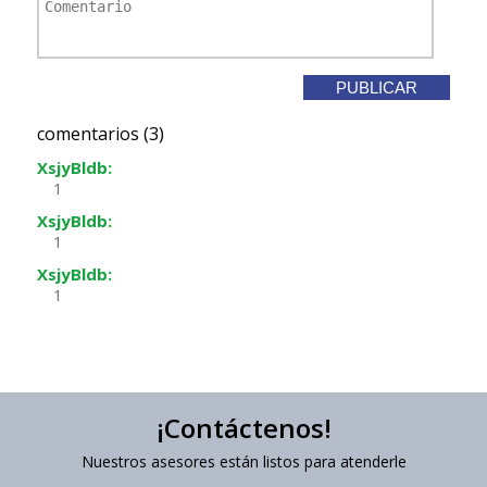
comentarios (3)
XsjyBldb:
1
XsjyBldb:
1
XsjyBldb:
1
¡Contáctenos!
Nuestros asesores están listos para atenderle