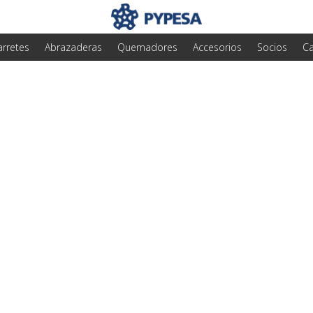
arretes
Abrazaderas
Quemadores
Accesorios
Socios
Ca
ara la instalación 