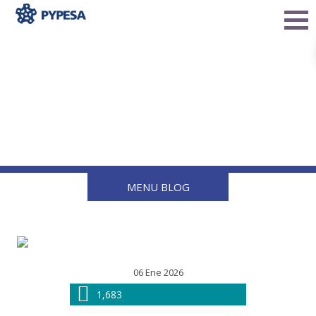
¿Cuánto dura una
conexión de Gas LP y
cuándo es momento de
reemplazarla?
MENU BLOG
06 Ene 2026
1,683