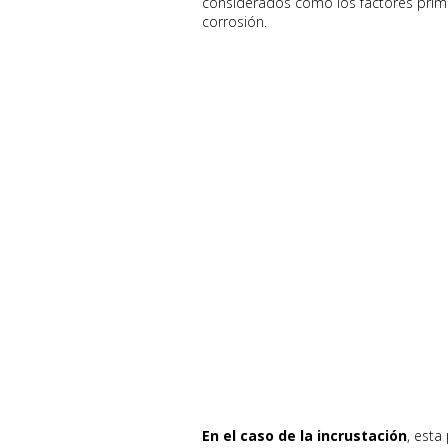
considerados como los factores prima
corrosión.
En el caso de la incrustación
, esta