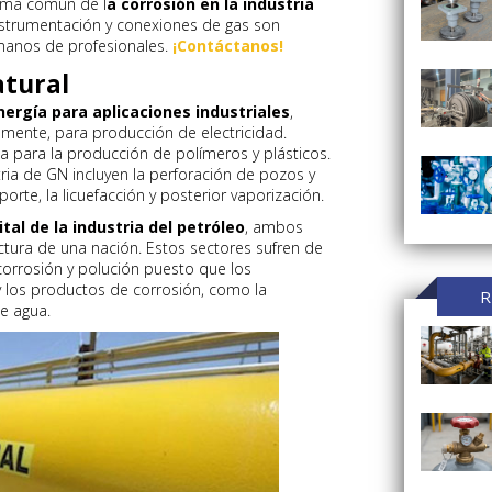
lema común de l
a corrosión en la industria
nstrumentación y conexiones de gas son
anos de profesionales.
¡Contáctanos!
atural
nergía para aplicaciones industriales
,
camente, para producción de electricidad.
a para la producción de polímeros y plásticos.
ria de GN incluyen la perforación de pozos y
orte, la licuefacción y posterior vaporización.
tal de la industria del petróleo
, ambos
uctura de una nación. Estos sectores sufren de
corrosión y polución puesto que los
y los productos de corrosión, como la
R
e agua.