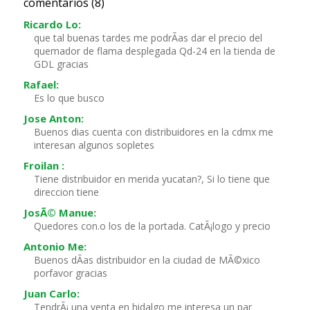
comentarios (8)
Ricardo Lo:
que tal buenas tardes me podrÃ­as dar el precio del
quemador de flama desplegada Qd-24 en la tienda de
GDL gracias
Rafael:
Es lo que busco
Jose Anton:
Buenos dias cuenta con distribuidores en la cdmx me
interesan algunos sopletes
Froilan :
Tiene distribuidor en merida yucatan?, Si lo tiene que
direccion tiene
JosÃ© Manue:
Quedores con.o los de la portada. CatÃ¡logo y precio
Antonio Me:
Buenos dÃ­as distribuidor en la ciudad de MÃ©xico
porfavor gracias
Juan Carlo:
TendrÃ¡ una venta en hidalgo me interesa un par