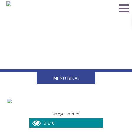
Normas oficiales: el pilar
para una instalación de
gas sin riesgos
MENU BLOG
06 Agosto 2025
3,210