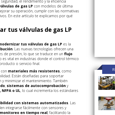
guridad, el rendimiento y la eficiencia
válvulas de gas LP
con modelos de última
jorar su operación, cumplir con las normativas
ivos. En este artículo te explicamos por qué
.
ar tus válvulas de gas LP
modernizar tus válvulas de gas LP
es la
ibución
. Las nuevas tecnologías ofrecen una
es de presión, lo que se traduce en un
flujo
to es vital en industrias donde el control térmico
roducto o servicio final.
R
n con
materiales más resistentes
, como
bilidad. Están diseñadas para soportar
ón y minimizar el mantenimiento. También
ido
,
sistemas de autocomprobación
y
 NFPA o UL
, lo cual incrementa los estándares
bilidad con sistemas automatizados
. Las
n integrarse fácilmente con sensores y
monitoreo en tiempo real
, facilitando la