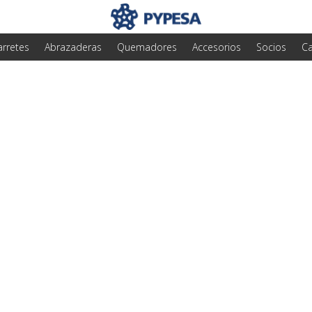
arretes
Abrazaderas
Quemadores
Accesorios
Socios
Ca
tualizar tus válvula
 es una decisión inte