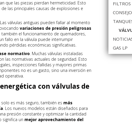
an que las piezas pierdan hermeticidad. Esto
FILTROS
a de las principales causas de explosiones e
CONSEJO
TANQUES
 Las válvulas antiguas pueden fallar al momento
 provocando
variaciones de presión peligrosas
VÁLVU
no también el funcionamiento de quemadores,
NOTICIA
n fallo en la válvula puede interrumpir
do pérdidas económicas significativas.
GAS LP
ase normativo
. Muchas válvulas instaladas
n las normativas actuales de seguridad. Esto
gales, inspecciones fallidas y mayores primas
mponentes no es un gasto, sino una inversión en
ad operativa.
 energética con válvulas de
 solo es más seguro, también es
más
ía
. Los nuevos modelos están diseñados para
una presión constante y optimizar la cantidad
 significa un
mejor aprovechamiento del