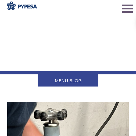
¿Por qué es crucial que
las piezas de gas LP
cumplan con las normas
de seguridad?
MENU BLOG