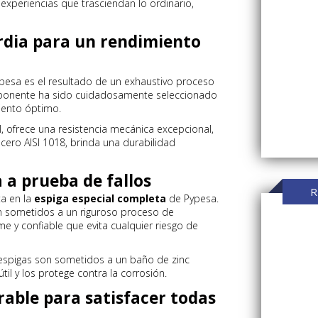
 experiencias que trasciendan lo ordinario,
rdia para un rendimiento
pesa es el resultado de un exhaustivo proceso
omponente ha sido cuidadosamente seleccionado
iento óptimo.
l, ofrece una resistencia mecánica excepcional,
acero AISI 1018, brinda una durabilidad
 a prueba de fallos
R
ta en la
espiga especial completa
de Pypesa.
on sometidos a un riguroso proceso de
me y confiable que evita cualquier riesgo de
 espigas son sometidos a un baño de zinc
til y los protege contra la corrosión.
able para satisfacer todas