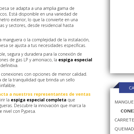
pesa se adapta a una amplia gama de
icos. Está disponible en una variedad de
tro exterior, lo que la convierte en una
ias y sectores, desde residencial hasta
manguera o la complejidad de la instalación,
esa se ajusta a tus necesidades específicas.
able, segura y duradera para la conexión de
ones de gas LP y amoniaco, la
espiga especial
efinitiva.
 conexiones con opciones de menor calidad.
a de la tranquilidad que brinda un sello
nfalible.
C
acta a nuestros representantes de ventas
rir la
espiga especial completa
que
MANGUER
ueras. Descubre la innovación que marca la
CONEX
te nivel con Pypesa.
CARRETE
QUEMAD