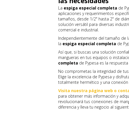
las necesidades
La
espiga especial completa
de Py
aplicaciones y requerimientos específ
tamaños, desde 1/2" hasta 2" de diáme
solución versátil para diversas industr
comercial e industrial.
Independientemente del tamaño de la 
la
espiga especial completa
de Pyp
Así que, si buscas una solución confi
mangueras en tus equipos o instalaci
completa
de Pypesa es la respuesta d
No comprometas la integridad de tus
Elige la excelencia de Pypesa y disfrut
totalmente hermético y una conexión i
Visita nuestra página web o cont
para obtener más información y adqui
revolucionará tus conexiones de mang
diferencia y lleva tu negocio al siguien