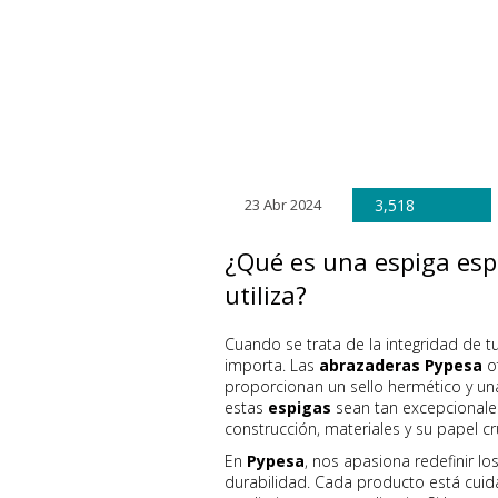
23 Abr 2024
3,518
¿Qué es una espiga esp
utiliza?
Cuando se trata de la integridad de t
importa. Las
abrazaderas Pypesa
o
proporcionan un sello hermético y un
estas
espigas
sean tan excepcional
construcción, materiales y su papel cr
En
Pypesa
, nos apasiona redefinir lo
durabilidad. Cada producto está cui