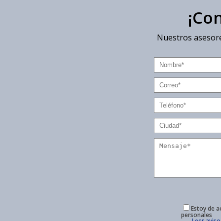
¡Co
Nuestros asesore
Estoy de a
personales
Leer aviso