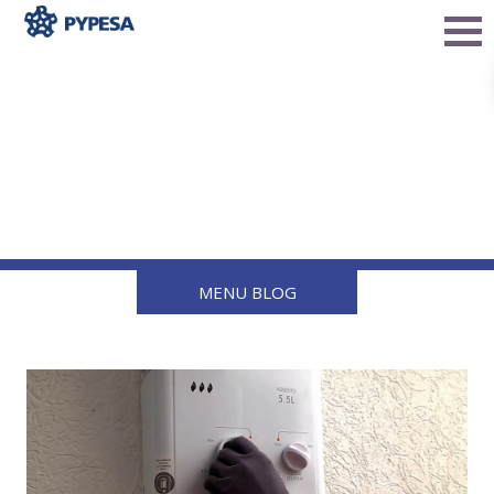
Tips para Elegir el
Calentador o Boiler Ideal
para tu Hogar
MENU BLOG