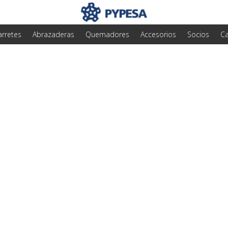
arretes
Abrazaderas
Quemadores
Accesorios
Socios
Ca
ra limpiar los quem
como nuevos