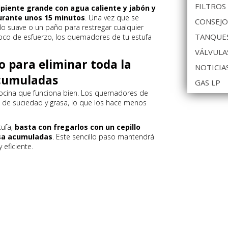
FILTROS
ipiente grande con agua caliente y jabón y
urante unos 15 minutos
. Una vez que se
CONSEJO
lo suave o un paño para restregar cualquier
TANQUES
oco de esfuerzo, los quemadores de tu estufa
VÁLVULA
lo para eliminar toda la
NOTICIA
acumuladas
GAS LP
 cocina que funciona bien. Los quemadores de
 de suciedad y grasa, lo que los hace menos
tufa,
basta con fregarlos con un cepillo
asa acumuladas
. Este sencillo paso mantendrá
 eficiente.